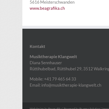
5616 Meisterschwanden
www.beagrafika.ch
Kontakt
Musiktherapie Klangwelt
Diana Sennhauser
Rüttihubelbad, Rüttihubel 29, 3512 Walkrin
Mobile: +41 79 465 64 33
Email:
info@musiktherapie-klangwelt.ch
Webdesign by
Beagrafika
| Powered by
Pragma Solution
|
Impr